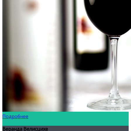
Подробнее
Веранда Велисцихе