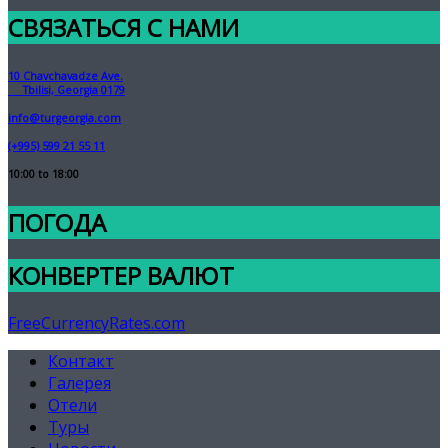
СВЯЗАТЬСЯ С НАМИ
10 Chavchavadze Ave.
Tbilisi, Georgia 0179
info@turgeorgia.com
(+995) 599 21 55 11
10:00 to 18:00
ПОГОДА
КОНВЕРТЕР ВАЛЮТ
FreeCurrencyRates.com
Контакт
Галерея
Отели
Туры