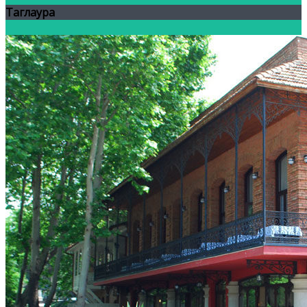
Таглаура