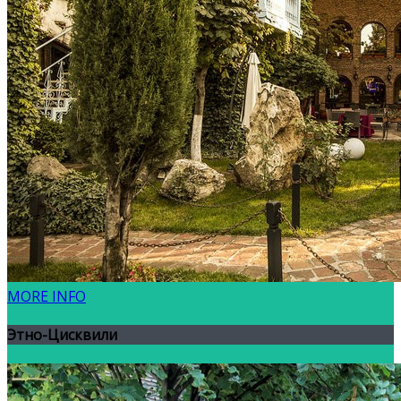
MORE INFO
Этно-Цисквили